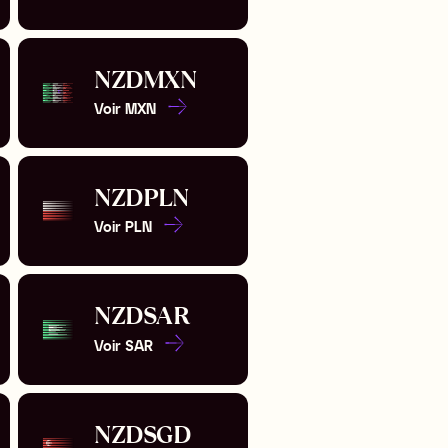
NZD
MXN
Voir
MXN
NZD
PLN
Voir
PLN
NZD
SAR
Voir
SAR
NZD
SGD