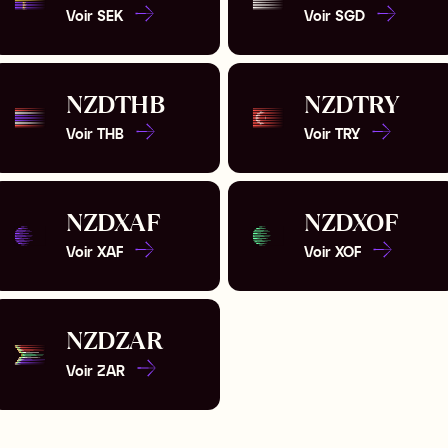
Voir
SEK
Voir
SGD
NZD
THB
NZD
TRY
Voir
THB
Voir
TRY
NZD
XAF
NZD
XOF
Voir
XAF
Voir
XOF
NZD
ZAR
Voir
ZAR