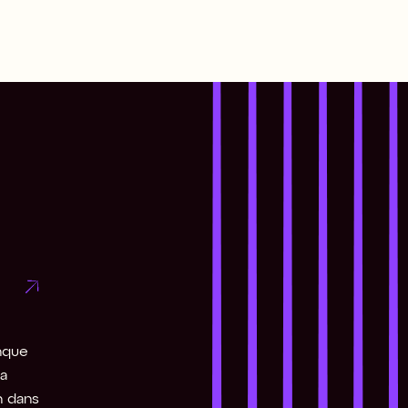
nque 
a 
n dans 