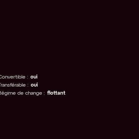
Convertible :
oui
Transférable :
oui
Régime de change :
flottant