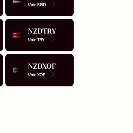
Voir
SGD
NZD
TRY
Voir
TRY
NZD
XOF
Voir
XOF