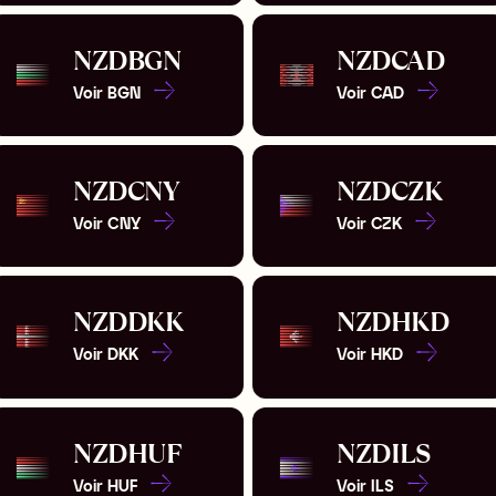
NZD
BGN
NZD
CAD
Voir
BGN
Voir
CAD
NZD
CNY
NZD
CZK
Voir
CNY
Voir
CZK
NZD
DKK
NZD
HKD
Voir
DKK
Voir
HKD
NZD
HUF
NZD
ILS
Voir
HUF
Voir
ILS