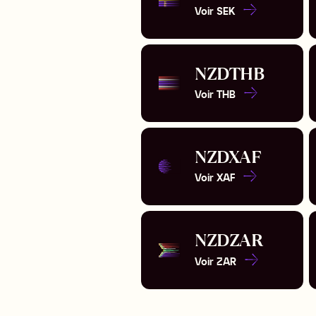
Voir
SEK
NZD
THB
Voir
THB
NZD
XAF
Voir
XAF
NZD
ZAR
Voir
ZAR