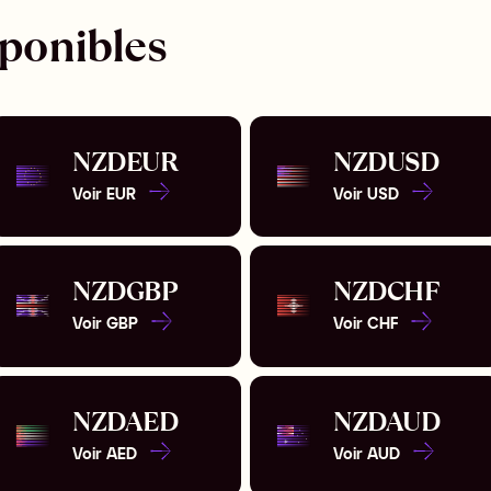
sponibles
NZD
EUR
NZD
USD
Voir
EUR
Voir
USD
NZD
GBP
NZD
CHF
Voir
GBP
Voir
CHF
NZD
AED
NZD
AUD
Voir
AED
Voir
AUD