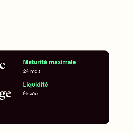
Maturité maximale
24 mois
Liquidité
ge 
Élevée