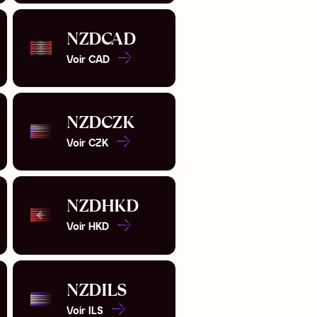
NZD
CAD
Voir
CAD
NZD
CZK
Voir
CZK
NZD
HKD
Voir
HKD
NZD
ILS
Voir
ILS