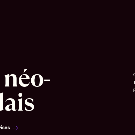
 néo-
dais
ises