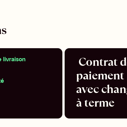
ns
 Contrat de 
 livraison
paiement 
té
avec chan
à terme 