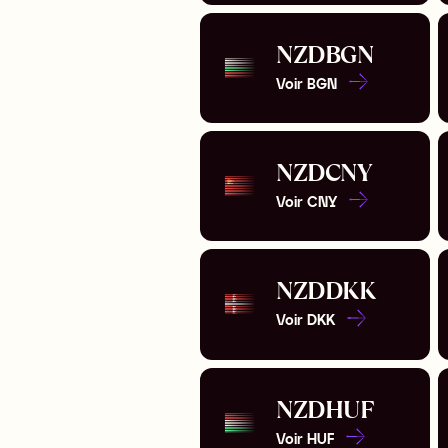
NZD
BGN
Voir
BGN
NZD
CNY
Voir
CNY
NZD
DKK
Voir
DKK
NZD
HUF
Voir
HUF