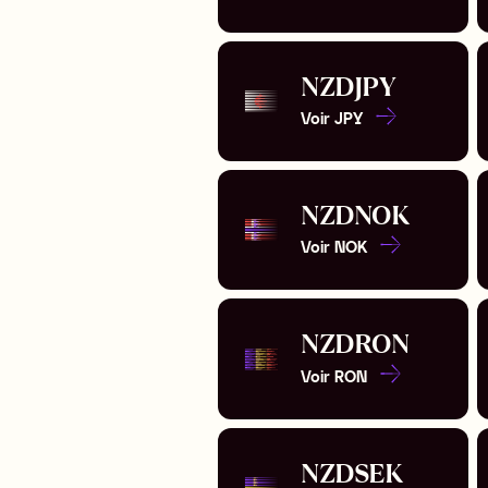
NZD
JPY
Voir
JPY
NZD
NOK
Voir
NOK
NZD
RON
Voir
RON
NZD
SEK