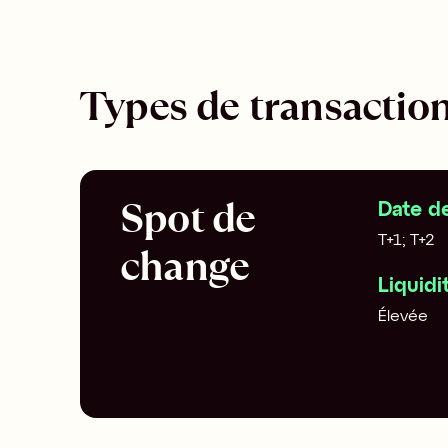
Types de transactio
Spot de 
Date de
T+1; T+2
change
Liquidi
Élevée