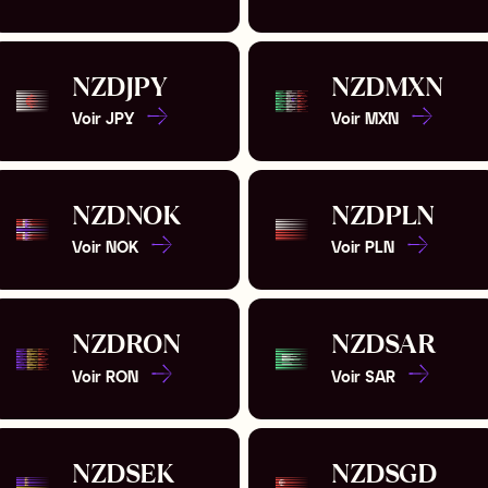
NZD
JPY
NZD
MXN
Voir
JPY
Voir
MXN
NZD
NOK
NZD
PLN
Voir
NOK
Voir
PLN
NZD
RON
NZD
SAR
Voir
RON
Voir
SAR
NZD
SEK
NZD
SGD