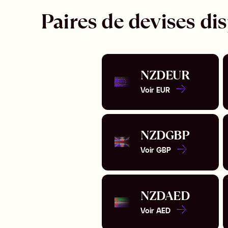
Paires de devises di
NZD
EUR
Voir
EUR
NZD
GBP
Voir
GBP
NZD
AED
Voir
AED