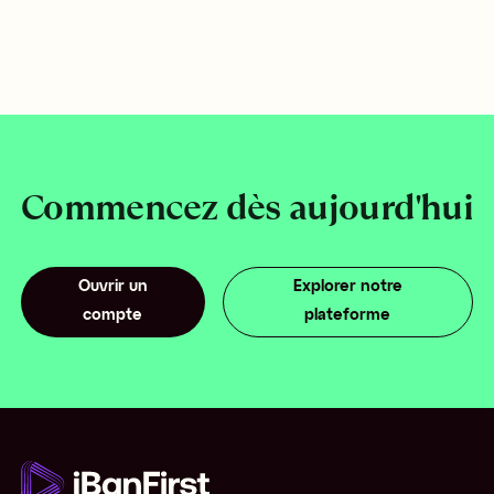
Commencez dès aujourd'hui
Ouvrir un
Explorer notre
compte
plateforme
O
uvrir un
com
pte