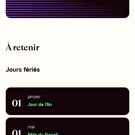
À retenir
Jours fériés
janvier
01
Jour de l'An
mai
01