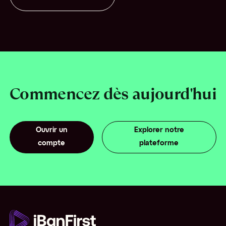
Commencez dès aujourd'hui
Ouvrir un
Explorer notre
compte
plateforme
O
uvrir un
com
pte