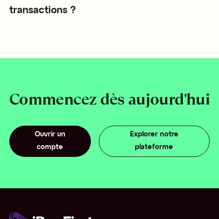
transactions ?
Commencez dès aujourd'hui
Ouvrir un
Explorer notre
compte
plateforme
O
uvrir un
com
pte